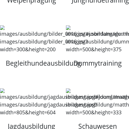
Begleithundeausbildung
Dummytraining
Jagdausbildung
Schauwesen